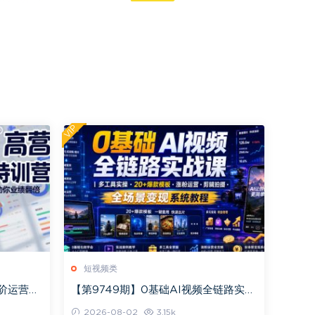
VIP
短视频类
高阶运营精
【第9749期】0基础AI视频全链路实战
提升+转
课｜多工具实操·20+爆款模板·涨粉运
2026-08-02
3.15k