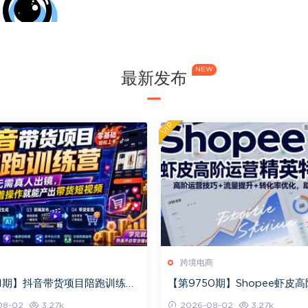
NEW
最新发布
VIP
跨境电商
51期】抖音带货项目陪跑训练
【第9750期】Shopee虾皮
真人出镜，新手照着操作就能
英特训营，高阶运营技巧+流量
08-02
3.27k
2026-08-02
3.27k