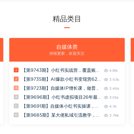
精品类目
自媒体类
持续更新，欢迎关注
1
【第9743期】小红书实战营，覆盖账号
4.18k
定位、爆款短视频策划到实操落地全流程
2
【第9735期】AI爆款小红书变现营62期
3.93k
2026年5月，AI赋能，45天掌握小红书
3
【第9723期】自媒体IP增长课，做普通
3.46k
变现全流程
人最需要的自动成交提效系统
4
【第9696期】小红书虚拟项目26年最新
3.55k
玩法，全程AI自动操作，矩阵操作月入1
5
【第9691期】自媒体小红书实操课，助
4.7k
W＋【揭秘】
你引爆实体店流量
6
【第9685期】某大佬私域引流教学，各
3.78k
平台引流SOP（抖音快手小红书微信QQ
等），思路+流程+话术+变现