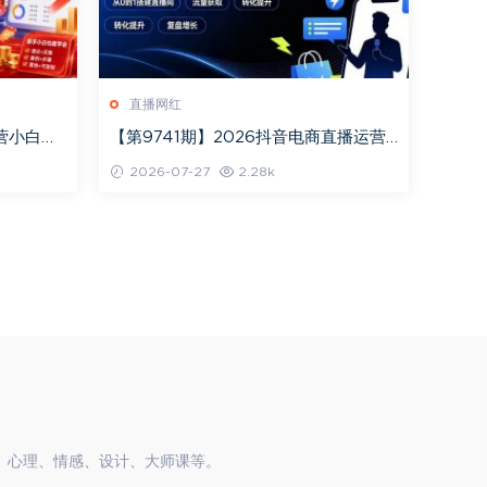
直播网红
运营小白实
【第9741期】2026抖音电商直播运营
选品、流
实操课：从0到1搭建直播间
2026-07-27
2.28k
、心理、情感、设计、大师课等。