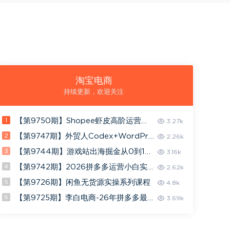
淘宝电商
持续更新，欢迎关注
1
【第9750期】Shopee虾皮高阶运营精
3.27k
英特训营，高阶运营技巧+流量提升+转
2
【第9747期】外贸人Codex+WordPre
2.26k
化率优化
ss建站课，AI建站·外贸独立站·询盘承接
3
【第9744期】游戏站出海掘金从0到1小
3.16k
白实战课，从选词到上线，从收录到变现
4
【第9742期】2026拼多多运营小白实
2.62k
战课：从0到1开店起步，掌握选品、流
5
【第9726期】闲鱼无货源实操系列课程
4.8k
量、推广
6
【第9725期】李白电商-26年拼多多最
3.69k
新起店流程2026年4月