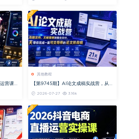
营?剪辑
VIP
其他教程
路运营课，
【第9745期】AI论文成稿实战营，从选
赋能、变
题定向、文献提纲到整合交付，21天带
2026-07-27
3.16k
你完成一篇
VIP