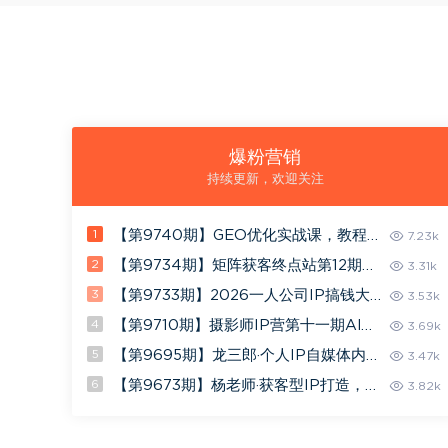
爆粉营销
持续更新，欢迎关注
1
【第9740期】GEO优化实战课，教程
7.23k
+工具+优化心法，快速入门活学活用
2
【第9734期】矩阵获客终点站第12期线
3.31k
下课2026年5月22-23号，完整保姆级的
3
【第9733期】2026一人公司IP搞钱大
3.53k
矩阵实操
课扬州站，IP+私域+AI，带你跑通高客
4
【第9710期】摄影师IP营第十一期Al速
3.69k
单一人公司
通版，AI赋能摄影IP变现(11期)，学营销
5
【第9695期】龙三郎·个人IP自媒体内容
3.47k
思维+打造个人品牌
创作系统v1.0
6
【第9673期】杨老师·获客型IP打造，破
3.82k
解流量信任成交