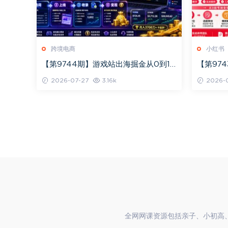
跨境电商
小红书
【第9744期】游戏站出海掘金从0到1
【第97
小白实战课，从选词到上线，从收录到
定位、爆
2026-07-27
3.16k
2026-0
变现
程
全网网课资源包括亲子、小初高