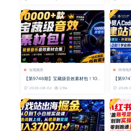
地
产出带货
VIP
VIP
短视频类
跨境电
【第9748期】宝藏级音效素材包！100
【第974
00+款背景音乐音效素材合集，自然片
ess建站
2026-08-02
2.15k
2026-
头婚礼会议
接
VIP
VIP