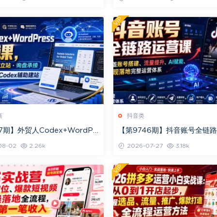
化率优化
VIP
商
抖音类
7期】外贸人Codex+WordPr
【第9746期】抖音账号全链
课，AI建站·外贸独立站·询盘承
覆盖账号搭建、流量提升、AI
08-02
2.26k
2026-07-27
3.18k
现落地完整
VIP