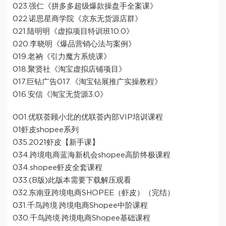
023.强仁《拼多多超级爆款操盘手全案课》
022.诺思星商学院《京东无货源店群》
021.陆明明《虚拟项目特训班10.0》
020.李晓明《爆品营销心法与案例》
019.老衲《引力魔方系统课》
018.聚贤社《淘宝虚拟店铺项目》
017.巨钻广告017.《淘宝钻展推广实操教程》
016.安信《淘宝无货源3.0》
001.优联荟顾小北的优联荟内部VIP培训课程
01虾皮shopee系列
035.2021虾皮【新手课】
034.跨境电商蓝海新机会shopee高阶终极课程
034.shopee虾皮全套课程
033.(B版)此版本需要下载解压观看
032.东南亚跨境电商SHOPEE（虾皮）（完结）
031.千鸟跨境·跨境电商Shopee中阶课程
030.千鸟跨境·跨境电商Shopee基础课程