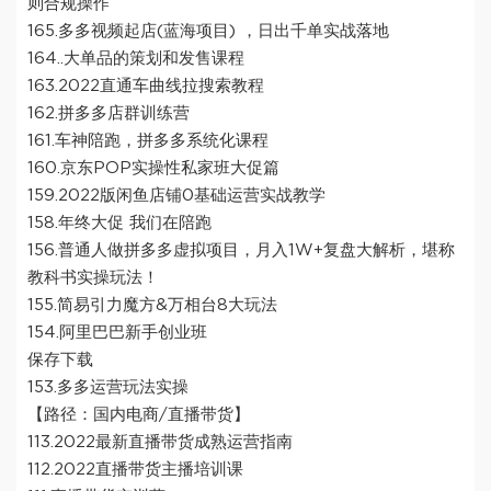
则合规操作
165.多多视频起店(蓝海项目) ，日出千单实战落地
164..大单品的策划和发售课程
163.2022直通车曲线拉搜索教程
162.拼多多店群训练营
161.车神陪跑，拼多多系统化课程
160.京东POP实操性私家班大促篇
159.2022版闲鱼店铺0基础运营实战教学
158.年终大促 我们在陪跑
156.普通人做拼多多虚拟项目，月入1W+复盘大解析，堪称
教科书实操玩法！
155.简易引力魔方&万相台8大玩法
154.阿里巴巴新手创业班
保存下载
153.多多运营玩法实操
【路径：国内电商/直播带货】
113.2022最新直播带货成熟运营指南
112.2022直播带货主播培训课