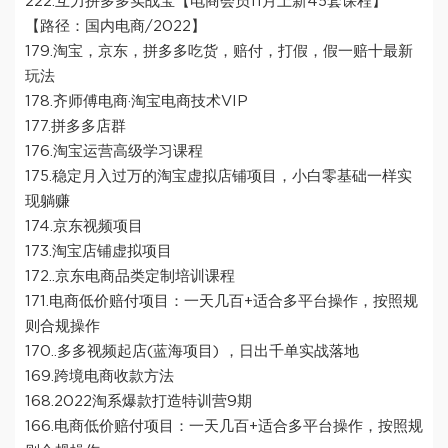
222.互力拼多多实战宝【电商会员11月上新45套课程】
【路径：国内电商/2022】
179.淘宝，京东，拼多多吃货，赔付，打假，假一赔十最新
玩法
178.齐师傅电商·淘宝电商技术VIP
177.拼多多店群
176.淘宝运营高级学习课程
175.稳定月入过万的淘宝虚拟店铺项目，小白零基础一样实
现躺赚
174.京东视频项目
173.淘宝店铺虚拟项目
172..京东电商品类定制培训课程
171.电商低价赔付项目：一天几百+适合多平台操作，按照规
则合规操作
170..多多视频起店(蓝海项目) ，日出千单实战落地
169.跨境电商收款方法
168.2022淘系爆款打造特训营9期
166.电商低价赔付项目：一天几百+适合多平台操作，按照规