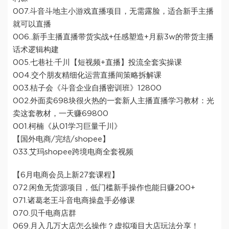
007.斗音斗地主小游戏直播项目，无需露脸，适合新手主播
就可以直播
006..新手主播直播带货实战+任感塑造+月薪3w的带货主播
话术逻辑构建
005.七巷社·千川【短视频+直播】投流全套实操课
004.交个朋友精细化运营直播间策略拆解课
003.桔子会《斗音企业自播密训班》12800
002.外面卖698块很火热的一套新人主播直播学习教材：光
卖这套教材，一天赚69800
001.柯楠《从01学习巨量千川》
【国外电商/完结/shopee】
033.艾玛shopee跨境电商全套视频
【6月电商会员上新27套课程】
072.闲鱼无货源项目，低门槛新手操作也能日赚200+
071.诸葛老王斗音电商操盘手必修课
070.贝千电商店群
069.月入几万大店怎么操作？虚拟项目大店玩法分享！