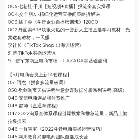
005.七巷社·千川【短视频+直播】投流全套实操课
004.交个朋友-精细化运营直播间策略拆解课
003.桔子会《斗音企业自播密训班》12800
002.外面卖698块很火热的一套新人主播直播学习教材：光
卖这套教材，一天赚
李社长《TikTok Shop 出海训练营》
刘博·TikTok实操运营课
9、进军东南亚电商市场 – LAZADA零基础盈利
【5月电商会员上新14套课程】
051.阿杰《拼多多流量破局》
050.樊剑淘宝天猫课程生意参谋数据分析系列课程(高级)
049.安信电商选品和付费推广
048.盗坤《直通车课程》
047.2022淘系全体系课程引爆搜索和推荐流量，新品上架
拉爆搜索
046.一群宝宝《2022斗音电商实操运营技巧》
045.网川教育兴趣电商团队自播成长营