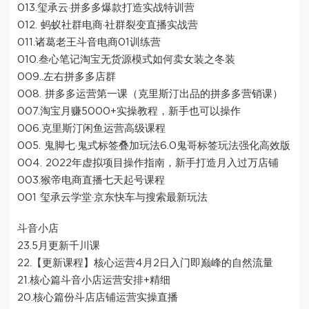
013.玺承云·拼多多爆款打造实战特训营
012. 蚂蚁社群电商·社群裂变直播实战营
011.诸葛老王斗音电商01训练营
010.叁心笔记淘宝无货源模式如何卖女装之冬装
009..左右拼多多店群
008. 拼多多运营第一课（克里斯汀出品的拼多多营销课）
007.淘宝月赚5000+实操教程，新手也可以操作
006.克里斯汀闲鱼运营高级课程
005. 鬼脚七·鬼式标签叠加玩法6.0鬼哥标签玩法强化高效版
004. 2022年虚拟项目操作指南，新手打造月入过万店铺
003.猴帝电商直播七天起号课程
001 玺承云学堂·京东快车与搜索最新玩法
斗音小店
23.5月更新千川课
22.【更新课程】核心运营4月2日入门即巅峰的自然流量
21.核心篇斗音小店运营安排+精细
20.核心篇份斗店店铺运营实操直播