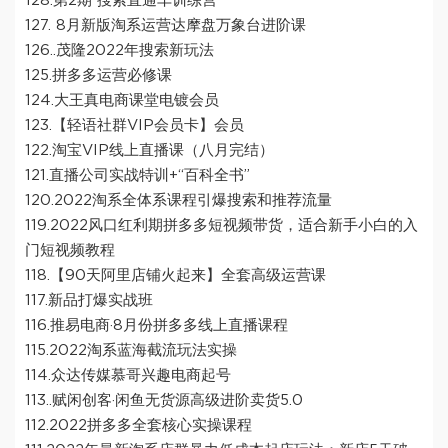
128.第2期 搜索直通车训练营
127. 8月新版淘系运营达摩盘万象台进阶课
126..茂隆2022年搜索新玩法
125.拼多多运营必修课
124.大王真电商课堂电镀会员
123.【轻语社群VIP会员卡】会员
122.淘宝VIP线上直播课（八月完结）
121.直播公司实战特训+“百科全书”
120.2022淘系全体系课程引爆搜索和推荐流量
119.2022风口红利期拼多多短视频带货，适合新手小白的入
门短视频教程
118.【90天阿里店铺火起来】全套高级运营课
117.新品打爆实战班
116.推易电商·8月份拼多多线上直播课程
115.2022淘系蓝海截流玩法实操
114.众达传媒慕哥兴趣电商起号
113..赋闲创客·闲鱼无货源高级进阶卖货5.0
112.2022拼多多全套核心实操课程