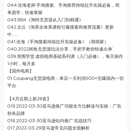
044.沧海老师·手淘搜索、手淘推荐持续拉升实操必备，简
单易学，快速掌握
043.98K《淘特无货源从入门到精通》
042.左丘《淘系全体系课程引爆搜索和推荐流量》更新
中……
041.沧海《手淘搜索持续拉升实操必备》（萌萌家）
040.2022闲鱼无货源玩法分享，手把手教你快速出单’
039.突围学堂·虚拟电商基础系列课（入门必修），每天操作
1小时，每月多
【国外电商】
01.Coupang无货源电商：单店一天利润500+完爆国内一切
平台
【4月近期上新28套】
019.2022-03-30亚马逊推广功能全方位解读与实操：广告
秒杀品牌
018.2022-03-30亚马逊站内推广·实战技巧
017.2022-03-29亚马逊常见问题全面解析