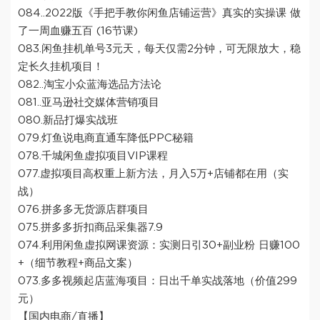
084..2022版《手把手教你闲鱼店铺运营》真实的实操课 做
了一周血赚五百 (16节课)
083.闲鱼挂机单号3元天，每天仅需2分钟，可无限放大，稳
定长久挂机项目！
082..淘宝小众蓝海选品方法论
081..亚马逊社交媒体营销项目
080.新品打爆实战班
079.灯鱼说电商直通车降低PPC秘籍
078.千城闲鱼虚拟项目VIP课程
077.虚拟项目高权重上新方法，月入5万+店铺都在用（实
战）
076.拼多多无货源店群项目
075.拼多多折扣商品采集器7.9
074.利用闲鱼虚拟网课资源：实测日引30+副业粉 日赚100
+（细节教程+商品文案）
073.多多视频起店蓝海项目：日出千单实战落地（价值299
元）
【国内电商/直播】