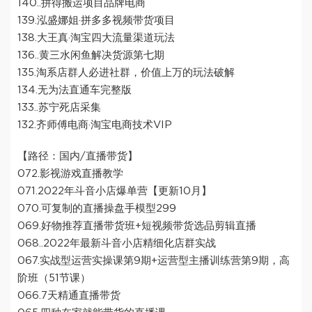
140..拼得搬运项目品牌电商
139.泓盛娜姐·拼多多视频带货项目
138.大王真·淘宝四大流量渠道玩法
136..黄三水闲鱼解决货源第七期
135.淘系店群人必进社群，价值上万的玩法破解
134.无为法直通车完整版
133..苏宁死店采集
132.齐师傅电商·淘宝电商技术VIP
【路径：国内/直播带货】
072.影视游戏直播教学
071.2022年斗音小店爆单营【更新10月】
070.可复制的直播操盘手模型299
069.好物推荐直播带货班+短视频带货选品剪辑直播
068..2022年最新斗音小店精细化店群实战
067.实战型运营实操课第9期+运营型主播训练营第9期，高
阶班（51节课）
066.7天精通直播带货