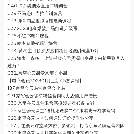
040.淘系统搜索直通车特训营
039.亚马逊广告推广训练营
038.胖哥淘宝虚拟店铺电商课程
037.2023电商爆款产品打造升级课
036.小红书电商课程
035.商家直播变现训练营
034..黄岛主《拼夕夕虚拟项目陪跑训练营1.0》
033.淘宝、多多、小红书虚拟无货源电商课：由新手到月入
过万！
032..京玺会云课堂京玺会小课
【电商会员202301月上新45套课程】
187.京玺会云课堂京玺会小课
031.京玺会云课堂粉丝营销助力店铺用户增长
030.京玺会云课堂卫哲亲授领导者必备技能
029.京玺会云课堂“送礼还送脑白金”跟着史玉柱学营销
028.京玺会云课堂如何通过评价提升转化率
027.京玺会云课堂全方位、多领域，打造京东金牌运营团队
026.京玺会云课堂凡客陈年电商创业案例分享