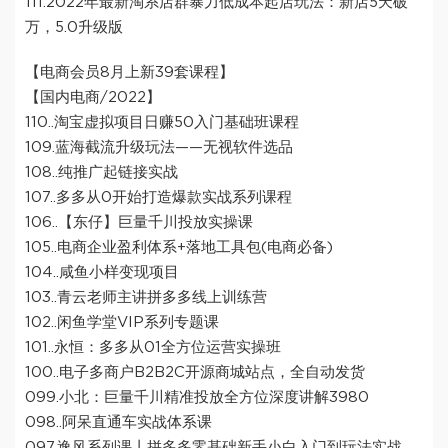
111.2022年最新淘系店群暴力低成本起店玩法：新店5天破
万，5.0升级版
【电商会员8月上新39套课程】
【国内电商/2022】
110..淘宝虚拟项目日赚50入门基础班课程
109.蓝海截流升级玩法——无视软件选品
108..纯推广起链接实战
107..多多从0开始打造爆款实战系列课程
106..【东仔】巨量千川投放实操课
105..电商企业盈利体系+落地工具包(电商必备)
104..咸鱼小样变现项目
103..青云老师主讲拼多多线上训练营
102..闲鱼学堂VIP系列专题课
101..永恒：多多从01全方位运营实操班
100..电子多商户B2B2C开源商城站点，全自动发货
099.小北：巨量千川精准投放全方位深度讲解3980
098..阿呆直通车实战体系课
097.逸风系列课丨拼多多零基础新手小白入门到玩法实战