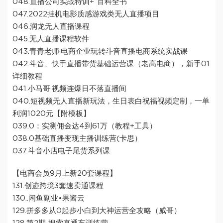
048.直播公司实战特训+“百科全书”
047.2022挂机电影质感游戏类无人直播项目
046.润龙无人直播课程
045.无人直播课程软件
043.青青老师·电商企业玩转斗音直播电商系统实战课
042.斗音、快手直播带货基础运营课（老高电商），新手01
详细教程
041.小马哥·视频连爆日不落直播间
040.短视频无人直播新玩法，生日表白祝福视频定制，一单
利润1020元【附模板】
039.0：实测佣金达4到61万（教程+工具）
038.0基础直播变现主播训练营(卡思）
037.斗音小店电子尾货系列课
【电商会员9月上新20套课程】
131.创迹跨境3套速卖通课程
130..闲鱼副业•果酱云
129.拼多多从0起步小白到大神运营全攻略（威哥）