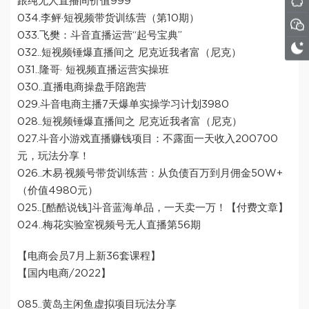
跟纯无人直播间价值999
034.李鲆·短视频带货训练营（第10期）
033.飞樊：斗音直播运营“起号宝典”
032..短视频锤爆直播间之 尼克近我者富（尼克）
031..隆哥· 短视频直播运营实操班
030..直播电商操盘手陪跑营
029.斗音电商主播7天爆单实操学习计划3980
028..短视频锤爆直播间之 尼克近我者富（尼克）
027.斗音小游戏直播赚钱项目：不露面一天收入200700
元，玩法分享！
026..木易·视频号带货训练营：从负债百万到月佣金50W+
（价值4980元）
025..[酷酷说钱]斗音蓝海单品，一天卖一万！【付费文章】
024..梅花实验室视频号无人直播第56期
【电商会员7月上新36套课程】
【国内电商/2022】
085..黄岛主闲鱼虚拟项目玩法分享