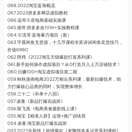
068.2022淘宝蓝海截流
067.2022拼多多网店虚拟教程
066.远哥斗音电商基础实操课
065.德哥·拼多多改10W+实操教程课
064.引流哥·蓝海暴力项目（新）
063.宇晨闲鱼无货源，十几节课程丰富讲诉闲鱼卖货技巧，
价值6980
062.阿伟《2022淘宝天猫爆款打造系列课》
061.新手如何操作虚拟项目？从0打造月入上万店铺技术！
060.日赚100+淘宝虚拟项目第二期
059.秋秋漫画电商2022万相台系列课，最新拉爆技术，助
力打爆核心品类的同时，实现整体增长
058.三十二《补单十八招》
057.凌童《新品打爆实战班》
056.陈飞燕《电商美食摄影线上课》
055.淘宝【精准人群】运营+推广训练营
054.凌童·淘宝新品打爆实战班
053.2022全新线上超级爆款《老陶拼多多运营系列课程》