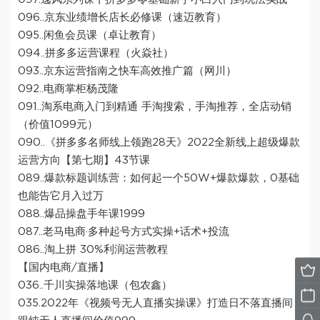
096..京东业绩增长店长必修课（速迈教育）
095..闲鱼会员课（卓让教育）
094..拼多多运营课程（火焱社）
093..京东运营指南之快车高效推广篇（网川）
092..电商掌柜杨茂隆
091..淘系电商入门到精通 手淘搜索，手淘推荐，全店动销
（价值1099元）
090..《拼多多名师线上领跑28天》2022全新线上超级爆款
运营方向【第七期】43节课
089..爆款标题训练营：如何起一个50W+爆款爆款，0基础
也能告它月入过万
088..爆品操盘手年课1999
087..老马电商·多种起号方式实操+话术+投流
086..淘上拼 30%利润运营教程
【国内电商/直播】
036..千川实操落地课（包农鑫）
035.2022年《视频号无人直播实操课》打造日不落直播间