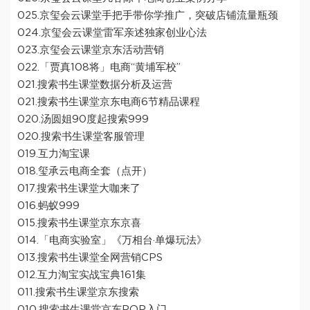
025.京玺会云课堂手把手带你学推广，突破店铺流量瓶颈
024.京玺会云课堂雷军亲述独家创业心法
023.京玺会云课堂京东活动营销
022.「贾真108将」电商“黄埔军校”
021.搜索书生课堂数据分析及运营
021.搜索书生课堂京东电商6节精品课程
020.汤圆姐90度起搜索999
020.搜索书生课堂客服管理
019.互力淘宝课
018.玺承云电商全套（点开）
017.搜索书生课堂大咖来了
016.蚂蚁999
015.搜索书生课堂京东京喜
014.「电商实验室」《万相台·单爆玩法》
013.搜索书生课堂全网营销CPS
012.互力淘宝实战宝典161集
011.搜索书生课堂京东搜索
010.搜索书生课堂京东POP入门