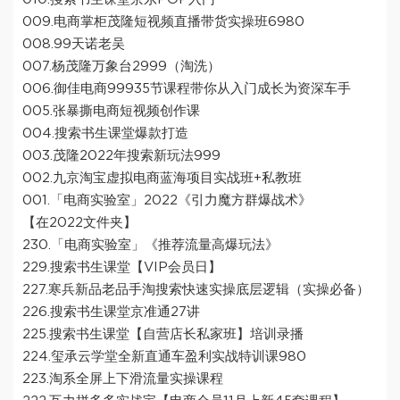
009.电商掌柜茂隆短视频直播带货实操班6980
008.99天诺老吴
007.杨茂隆万象台2999（淘洗）
006.御佳电商99935节课程带你从入门成长为资深车手
005.张暴撕电商短视频创作课
004.搜索书生课堂爆款打造
003.茂隆2022年搜索新玩法999
002.九京淘宝虚拟电商蓝海项目实战班+私教班
001.「电商实验室」2022《引力魔方群爆战术》
【在2022文件夹】
230.「电商实验室」《推荐流量高爆玩法》
229.搜索书生课堂【VIP会员日】
227.寒兵新品老品手淘搜索快速实操底层逻辑（实操必备）
226.搜索书生课堂京准通27讲
225.搜索书生课堂【自营店长私家班】培训录播
224.玺承云学堂全新直通车盈利实战特训课980
223.淘系全屏上下滑流量实操课程