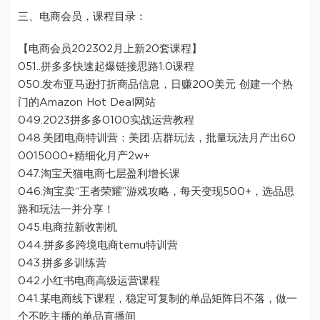
三、电商会员，课程目录：
【电商会员202302月上新20套课程】
051..拼多多快速起爆链接思路1.0课程
050.发布亚马逊打折商品信息，日赚200美元 创建一个热
门的Amazon Hot Deal网站
049.2023拼多多0100实战运营教程
048.美团电商特训营：美团·店群玩法，批量玩法月产出60
0015000+精细化月产2w+
047.淘宝天猫电商七层盈利增长课
046.淘宝卖“王者荣耀”游戏攻略，每天变现500+，选品思
路和玩法一并分享！
045.电商拉新收割机
044.拼多多跨境电商temu特训营
043.拼多多训练营
042.小红书电商高级运营课程
041.某电商线下课程，稳定可复制的单品矩阵日不落，做一
个不吃主播的单品直播间