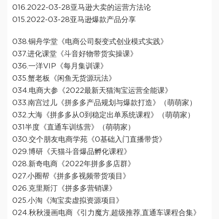
016.2022-03-28亚马逊大卖的运营方法论
015.2022-03-28亚马逊爆款产品分享
038.铜舟学堂《电商公司裂变式创业模式实践》
037.进化课堂《斗音好物带货实操课》
036.一洋VIP《每月集训课》
035.蟹老板《闲鱼无货源玩法》
034.电商大参《2022最新天猫淘宝运营全能课》
033.南宫过儿《拼多多产品规划与爆款打造》（萌萌家）
032.大海《拼多多从0到稳定出单系统课程》（萌萌家）
031半度《直通车训练营》（萌萌家）
030.交个朋友电商学苑《0基础入门直播带货》
029.博研《天猫斗音爆品孵化课程》
028.新奇电商《2022年拼多多店群》
027.小圈帮《拼多多视频带货项目》
026.克里斯汀《拼多多营销课》
025.小淘《淘宝卖虚‬拟资源项目》
024.秋秋漫画电商《引力魔方,超级推荐,直通车课程合集》