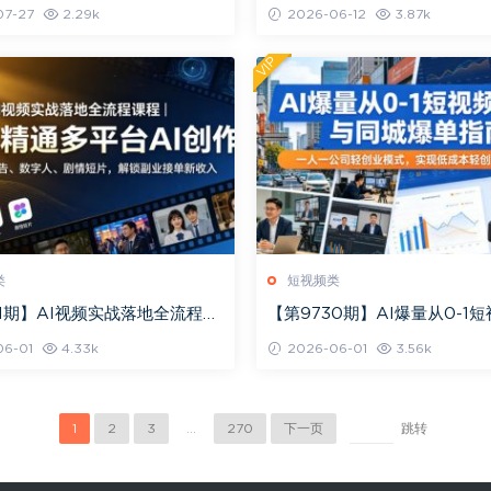
从0到1搭建直播间
每条视频都是带货视频，新手
7-27
2.29k
2026-06-12
3.87k
开单
VIP
类
短视频类
31期】AI视频实战落地全流程课
【第9730期】AI爆量从0-1
础精通多平台AI创作，覆盖带
与同城爆单指南，一人一公司
6-01
4.33k
2026-06-01
3.56k
式
1
2
3
...
270
下一页
跳转