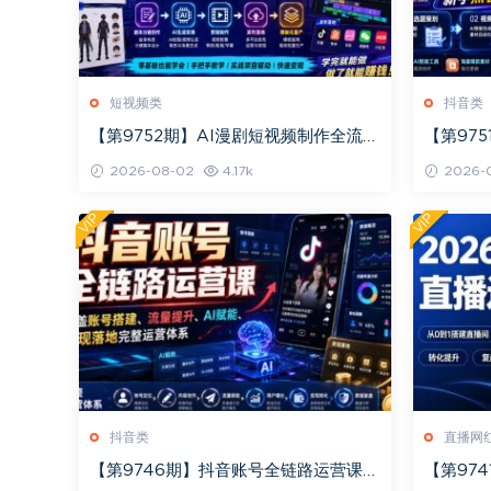
短视频类
抖音类
【第9752期】AI漫剧短视频制作全流程
【第97
｜剧本分镜创作·AI生成实操·剪辑发布落
营，无需
2026-08-02
4.17k
2026-
地
产出带货
VIP
VIP
抖音类
直播网
【第9746期】抖音账号全链路运营课，
【第97