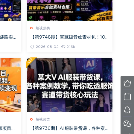
短视频类
全链路实战
【第9748期】宝藏级音效素材包！100
·涨粉运
00+款背景音乐音效素材合集，自然片
2026-08-02
2.16k
头婚礼会议
VIP
短视频类
视频项目，
【第9736期】AI服装带货课，各种案例