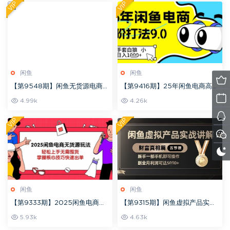
电商项目
VIP
VIP
闲鱼
闲鱼
【第9548期】闲鱼无货源电商玩
【第9416期】25年闲鱼电商高阶
法，从0一步步带你实操
打法9.0，空手套白狼，小白日入
4.99k
4.26k
几张
VIP
VIP
闲鱼
闲鱼
【第9333期】2025闲鱼电商无
【第9315期】闲鱼虚拟产品实战
货源玩法：轻松上手无需囤货，
讲解，新手一部手机即可操作，
5.93k
4.63k
掌握核心技巧快速出单
副业月利润可达5k+