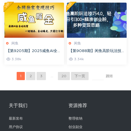
VIP
VIP
闲鱼
闲鱼
【第9205期】2025咸鱼AI全自
【第9088期】闲鱼高阶玩法技
动托管电商带货，掌握流量密
巧4.0，轻松日引300+精准创业
3.38k
3.34k
码，开启躺Z新模式【揭秘】
粉，多种变现思路
1
2
3
...
20
下一页
跳转
关于我们
资源推荐
最新发布
整理收纳
用户协议
创业副业