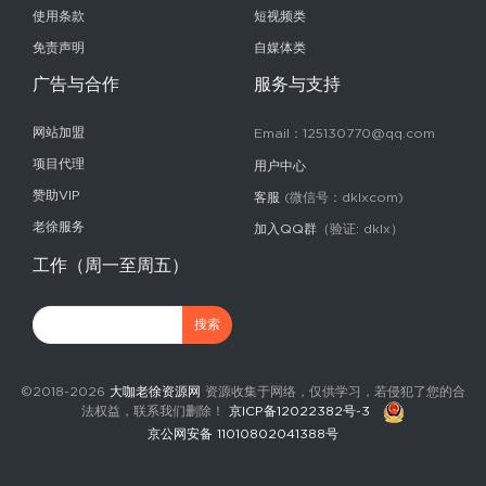
使用条款
短视频类
免责声明
自媒体类
广告与合作
服务与支持
网站加盟
Email：125130770@qq.com
项目代理
用户中心
赞助VIP
客服
(微信号：dklxcom)
老徐服务
加入QQ群
（验证: dklx）
工作（周一至周五）
©2018-2026
大咖老徐资源网
资源收集于网络，仅供学习，若侵犯了您的合
法权益，联系我们删除！
京ICP备12022382号-3
京公网安备 11010802041388号