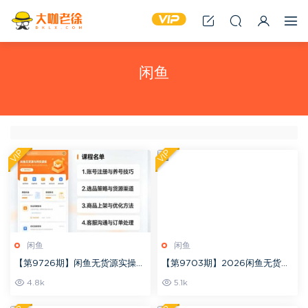
闲鱼
VIP
VIP
闲鱼
闲鱼
【第9726期】闲鱼无货源实操系
【第9703期】2026闲鱼无货源
列课程
实战教学，适配平台新规，零基
4.8k
5.1k
础玩转无货源带你爆单