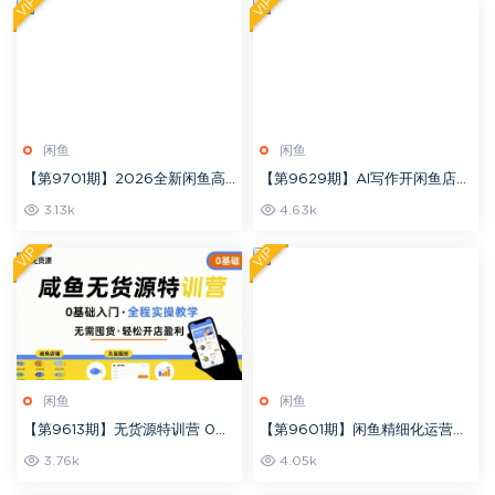
VIP
VIP
闲鱼
闲鱼
【第9701期】2026全新闲鱼高
【第9629期】AI写作开闲鱼店，
阶陪跑课程，手把手带教，带你
一单5张，暴利风口项目，永不失
3.13k
4.63k
吃透规则纵横闲鱼，实现稳定变
业副业兼职
现
VIP
VIP
闲鱼
闲鱼
【第9613期】无货源特训营 0基
【第9601期】闲鱼精细化运营入
础带你玩转咸鱼无货源
门+高阶实战教学，闲鱼卖货整体
3.76k
4.05k
运营思路，零成本零风险轻创业