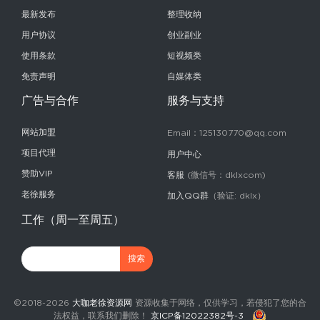
最新发布
整理收纳
用户协议
创业副业
使用条款
短视频类
免责声明
自媒体类
广告与合作
服务与支持
网站加盟
Email：125130770@qq.com
项目代理
用户中心
赞助VIP
客服
(微信号：dklxcom)
老徐服务
加入QQ群
（验证: dklx）
工作（周一至周五）
©2018-2026
大咖老徐资源网
资源收集于网络，仅供学习，若侵犯了您的合
法权益，联系我们删除！
京ICP备12022382号-3