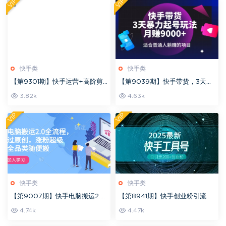
VIP
VIP
快手类
快手类
【第9301期】快手运营+高阶剪
【第9039期】快手带货，3天起
辑实战课，0到1学习短视频带货
号暴力玩法，月赚9000+，适合
3.82k
4.63k
全新运营技巧
普通人
VIP
VIP
快手类
快手类
【第9007期】快手电脑搬运2.0
【第8941期】快手创业粉引流新
全流程，轻松过原创，涨粉超级
玩法，工具号操作全解析，解锁
4.74k
4.47k
猛全品类随便搬
创业粉变现多元玩法，日引200