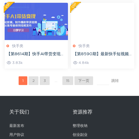
VIP
VIP
快手类
快手类
【第8614期】快手AI带货变现：
【第8590期】最新快手短视频
AI自动剪辑，制作爆款带货视
带货课，开店、剪辑、磁力金牛
3.83k
4.84k
频，从账号装修到视频发布
1
2
3
...
15
下一页
跳转
关于我们
资源推荐
最新发布
整理收纳
用户协议
创业副业