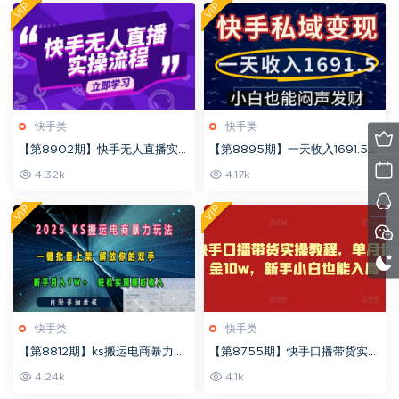
+
VIP
VIP
快手类
快手类
【第8902期】快手无人直播实操
【第8895期】一天收入1691.5，
流程：从选品到素材录制, OBS直
快手私域变现，小白也能闷声发
4.32k
4.17k
播搭建, 开播设置一步到位
财
VIP
VIP
快手类
快手类
【第8812期】ks搬运电商暴力玩
【第8755期】快手口播带货实操
法 一键批量上架 解放你的双手
教程，单月佣金10w，新手小白
4.24k
4.1k
也能入局