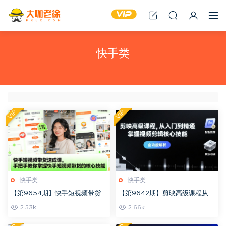
快手类
VIP
VIP
快手类
快手类
【第9654期】快手短视频带货速
【第9642期】剪映高级课程从入
成课，手把手教你掌握短视频带
门到精通，掌握视频剪辑核心技
2.53k
2.66k
货的核心技能
能