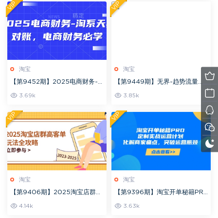
VIP
VIP
淘宝
淘宝
【第9452期】2025电商财务-
【第9449期】无界-趋势流量矩
淘系天猫对账，电商财务必学
阵玩法，淘系线上精品课
3.69k
3.85k
VIP
VIP
淘宝
淘宝
【第9406期】2025淘宝店群高
【第9396期】淘宝开单秘籍PR
客单玩法全攻略，把握高客单关
O，定制实战运营计划，化解商
4.14k
3.63k
键技巧，精通全周期运营
家痛点，突破运营瓶颈