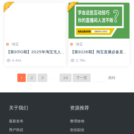
VIP
VIP
淘宝
淘宝
【第9310期】2025年淘宝无人
【第9226期】淘宝直播必备直播
直播带货10.0.全新技术，不违
间互动技巧，掌握这些方法下一
4.45k
2.78k
规，不封号，纯小白操作，日入
个头部主播就是你
数张【揭秘】
1
2
3
...
24
下一页
跳转
关于我们
资源推荐
最新发布
整理收纳
用户协议
创业副业