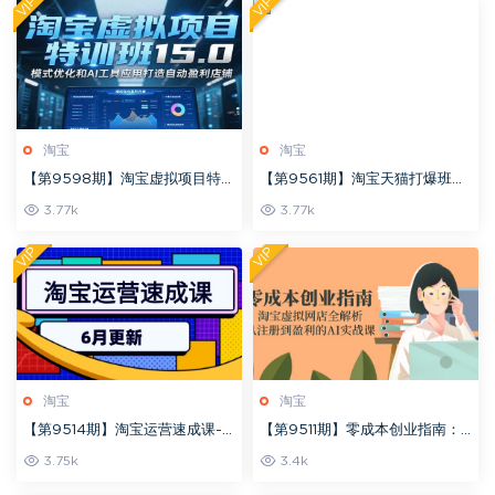
VIP
VIP
淘宝
淘宝
【第9598期】淘宝虚拟项目特训
【第9561期】淘宝天猫打爆班原
班15.0(更新2025)，适合新手或
创高阶技术第70期：标品干爆
3.77k
3.77k
兼职操作，实现稳定收益
VIP
VIP
淘宝
淘宝
【第9514期】淘宝运营速成课-6
【第9511期】零成本创业指南：
月，直通车六维玩法，引力魔方
淘宝虚拟网店全解析，从注册到
3.75k
3.4k
实操，三阶搜索爆破技术
盈利的AI实战课