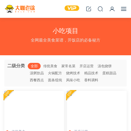
小吃项目
全网最全美食菜谱，开饭店的必备秘方
二级分类
全部
传统美食
家常名菜
开店运营
汤包烧饼
汤粥饮品
火锅配方
烧烤技术
精品技术
蛋糕甜品
西餐西点
面条馄饨
风味小吃
香料调料
VIP
VIP