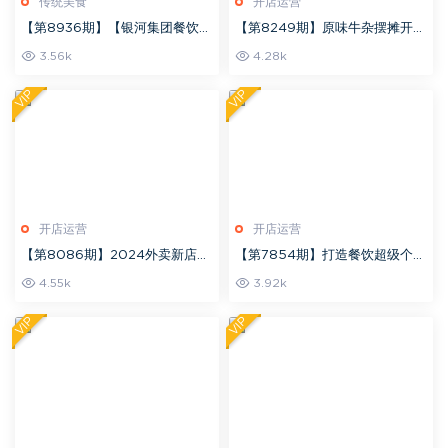
传统美食
开店运营
【第8936期】【银河集团餐饮培
【第8249期】原味牛杂摆摊开店
训】99套小吃配方+创业落地指
攻略三种口味 汤底全套学习赦程
3.56k
4.28k
南 视频培训课程
含配方-猫叔食堂
VIP
VIP
开店运营
开店运营
【第8086期】2024外卖新店超
【第7854期】打造餐饮超级个体
级打法，实战经验总结，不需要
户：线上卖技术、门店招学员、
4.55k
3.92k
大量补单，新店起店成功率超高
选品技巧、选址方法、门店运营
管理等
VIP
VIP