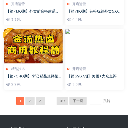
开店运营
开店运营
【第7130期】外卖前台搭建系列
【第7110期】轻松玩转外卖5.0高
｜商品管理设置，18节详解实操
评分技巧，超详实操，单量轻松
3.38k
4.49k
课
翻倍（21节视频课）
VIP
精品技术
开店运营
【第7040期】李记·精品凉拌菜
【第6937期】美团+大众点评 从
系列热卤系列教程
入门到精通：店铺本地生活 流量
2.99k
3.68k
提升 店铺运营 推广秘术 评价管
理
1
2
3
...
40
下一页
跳转