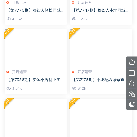
开店运营
开店运营
【第7770期】餐饮人轻松同城引
【第7747期】餐饮人本地同城引
流课，餐饮门店引流必学，易落
流课：餐饮门店引流必学，易落
4.56k
5.22k
地
地（68节课）
VIP
VIP
开店运营
开店运营
【第7336期】实体小店创业实战
【第7175期】小吃配方绿幕直播
课，能做好小生意才能做好大生
系列课，在家用一部手机或者电
3.54k
3.12k
意
脑也能创收（14节课）
VIP
VIP