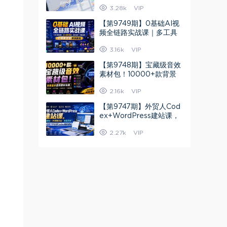
高阶运营技巧+流量提升
3.28k
VIP
+转化率优化
【第9749期】0基础AI视
频全链路实战课｜多工具
实操·20+爆款模板·涨粉运
3.16k
VIP
营?剪辑
【第9748期】宝藏级音效
素材包！10000+款背景
音乐音效素材合集，自然
2.16k
VIP
片头婚礼会议
【第9747期】外贸人Cod
ex+WordPress建站课，
AI建站·外贸独立站·询盘承
2.27k
VIP
接