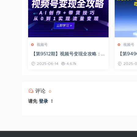
视频号
视频号
【第9512期】视频号变现全攻略：A
【第94
I创作+带货技巧，从0到1实现流量变
版）吃透
2025-06-14
4.67k
2025-0
现
评论
0
请先
登录
！