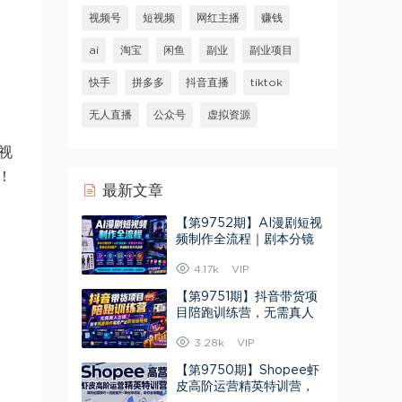
视频号
短视频
网红主播
赚钱
ai
淘宝
闲鱼
副业
副业项目
快手
拼多多
抖音直播
tiktok
无人直播
公众号
虚拟资源
视
！
最新文章
【第9752期】AI漫剧短视
频制作全流程｜剧本分镜
创作·AI生成实操·剪辑发布
4.17k
VIP
落地
【第9751期】抖音带货项
目陪跑训练营，无需真人
出镜，新手照着操作就能
3.28k
VIP
产出带货
【第9750期】Shopee虾
皮高阶运营精英特训营，