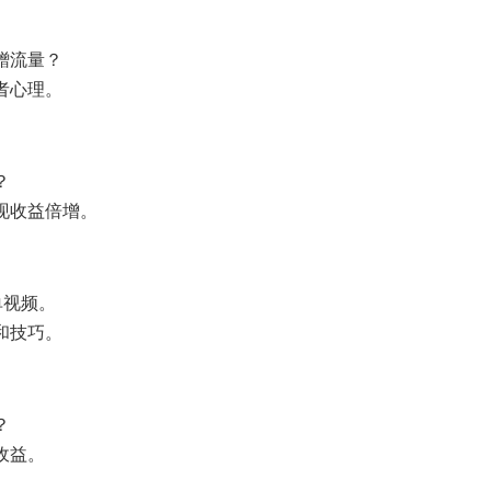
蹭流量？
者心理。
？
现收益倍增。
单视频。
和技巧。
？
收益。