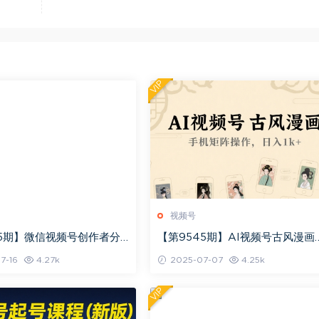
VIP
视频号
75期】微信视频号创作者分
【第9545期】AI视频号古风漫画
现营，用心教学，直到取得
手机矩阵操作日入1k+【揭秘】
7-16
4.27k
2025-07-07
4.25k
VIP