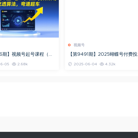
视频号
96期】视频号起号课程（新
【第9491期】2025蝴蝶号付费
算法，弯道超车
豆豆打法，助新手快速掌握付费流
6-05
2.68k
2025-06-04
4.32k
撬动自然流的核心玩法