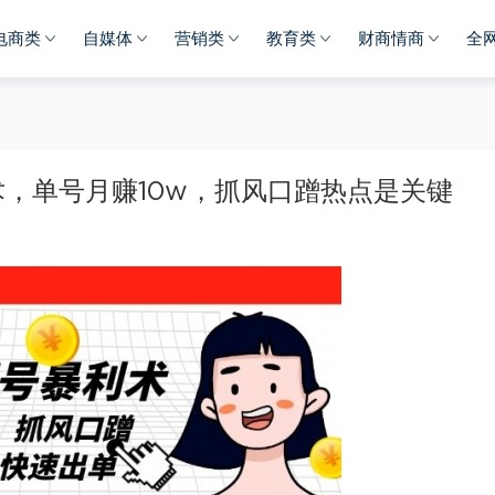
电商类
自媒体
营销类
教育类
财商情商
全
利术，单号月赚10w，抓风口蹭热点是关键