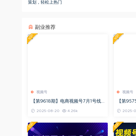
策划，轻松上热门
副业推荐
VIP
VIP
视频号
视频号
【第9618期】电商视频号7月1号线
【第95
下课，视频号短引、精细化模型打
成计划变
2025-08-20
4.26k
2025-0
法，三频共振，无人，快手全站精细
分成收益
化运营
VIP
VIP