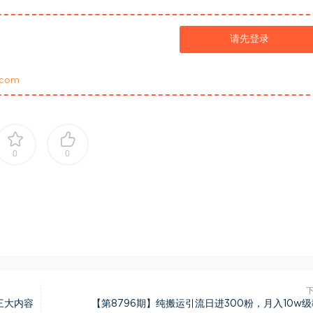
请先登录
com
0
0
三大内容
【第8796期】纯搬运引流日进300粉，月入10w