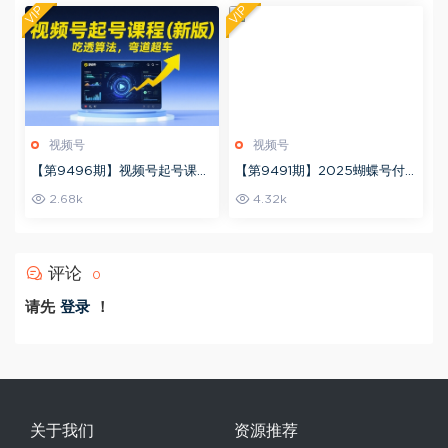
VIP
VIP
视频号
视频号
【第9496期】视频号起号课程
【第9491期】2025蝴蝶号付
（新版）吃透算法，弯道超车
费投流豆豆打法，助新手快速掌
2.68k
4.32k
握付费流量撬动自然流的核心玩
法
评论
0
请先
登录
！
关于我们
资源推荐