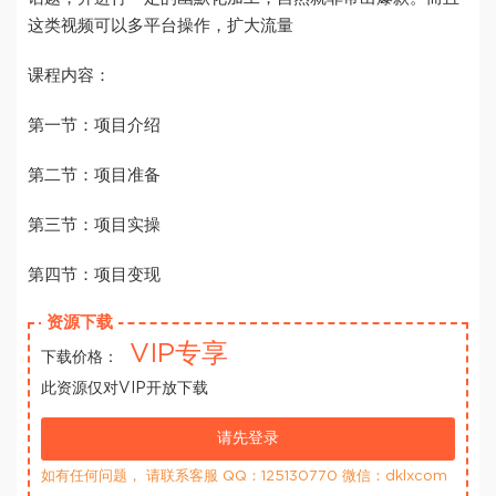
这类视频可以多平台操作，扩大流量
课程内容：
第一节：项目介绍
第二节：项目准备
第三节：项目实操
第四节：项目变现
资源下载
VIP专享
下载价格：
此资源仅对VIP开放下载
请先登录
如有任何问题， 请联系客服 QQ：125130770 微信：dklxcom