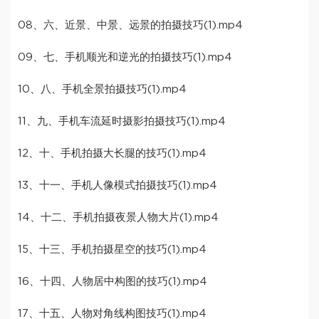
08、六、近景、中景、远景的拍摄技巧(1).mp4
09、七、手机顺光和逆光的拍摄技巧(1).mp4
10、八、手机全景拍摄技巧(1).mp4
11、九、手机车流延时摄影拍摄技巧(1).mp4
12、十、手机拍摄大长腿的技巧(1).mp4
13、十一、手机人像模式拍摄技巧(1).mp4
14、十二、手机拍摄夜景人物大片(1).mp4
15、十三、手机拍摄星空的技巧(1).mp4
16、十四、人物居中构图的技巧(1).mp4
17、十五、人物对角线构图技巧(1).mp4