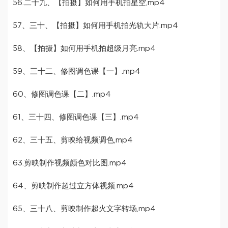
56.二十九、【拍摄】如何用手机拍星空,mp4
57、三十、【拍摄】如何用手机拍光轨大片.mp4
58、【拍摄】如何用手机拍超级月亮.mp4
59、三十二、修图调色课【一】.mp4
60、修图调色课【二】.mp4
61、三十四、修图调色课【三】.mp4
62、三十五、剪映给视频调色,mp4
63.剪映制作视频颜色对比图.mp4
64、剪映制作超过立方体视频.mp4
65、三十八、剪映制作超火文字转场,mp4