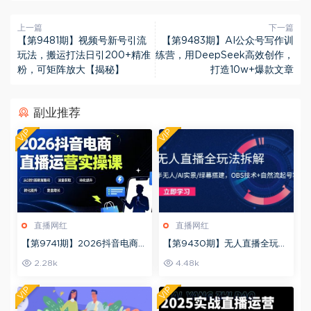
上一篇
下一篇
【第9481期】视频号新号引流
【第9483期】AI公众号写作训
玩法，搬运打法日引200+精准
练营，用DeepSeek高效创作，
粉，可矩阵放大【揭秘】
打造10w+爆款文章
副业推荐
VIP
VIP
直播网红
直播网红
【第9741期】2026抖音电商直
【第9430期】无人直播全玩法
播运营实操课：从0到1搭建直
拆解：半无人/AI实景/绿幕搭
2.28k
4.48k
播间
建，OBS技术+自然流起号攻略
VIP
VIP