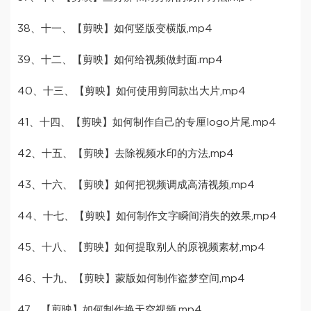
38、十一、【剪映】如何竖版变横版,mp4
39、十二、【剪映】如何给视频做封面.mp4
40、十三、【剪映】如何使用剪同款出大片,mp4
41、十四、【剪映】如何制作自己的专厘logo片尾.mp4
42、十五、【剪映】去除视频水印的方法,mp4
43、十六、【剪映】如何把视频调成高清视频,mp4
44、十七、【剪映】如何制作文字瞬间消失的效果,mp4
45、十八、【剪映】如何提取别人的原视频素材,mp4
46、十九、【剪映】蒙版如何制作盗梦空间,mp4
47、【剪映】如何制作换天空视频.mp4