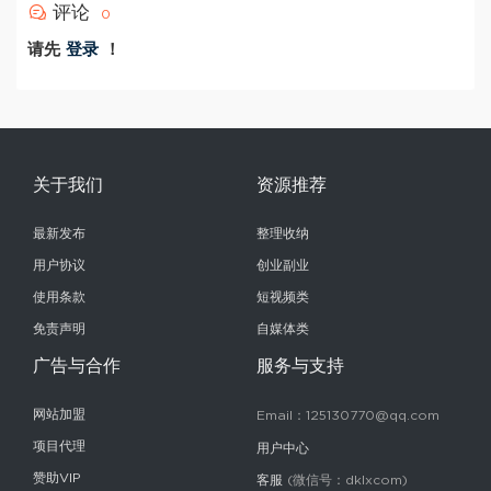
评论
0
请先
登录
！
关于我们
资源推荐
最新发布
整理收纳
用户协议
创业副业
使用条款
短视频类
免责声明
自媒体类
广告与合作
服务与支持
网站加盟
Email：125130770@qq.com
项目代理
用户中心
赞助VIP
客服
(微信号：dklxcom)