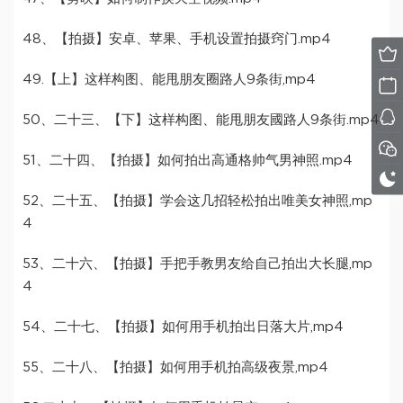
48、【拍摄】安卓、苹果、手机设置拍摄窍门.mp4
49.【上】这样构图、能甩朋友圈路人9条街,mp4
50、二十三、【下】这样构图、能甩朋友國路人9条街.mp4
51、二十四、【拍摄】如何拍出高通格帅气男神照.mp4
52、二十五、【拍摄】学会这几招轻松拍出唯美女神照,mp
4
53、二十六、【拍摄】手把手教男友给自己拍出大长腿,mp
4
54、二十七、【拍摄】如何用手机拍出日落大片,mp4
55、二十八、【拍摄】如何用手机拍高级夜景,mp4