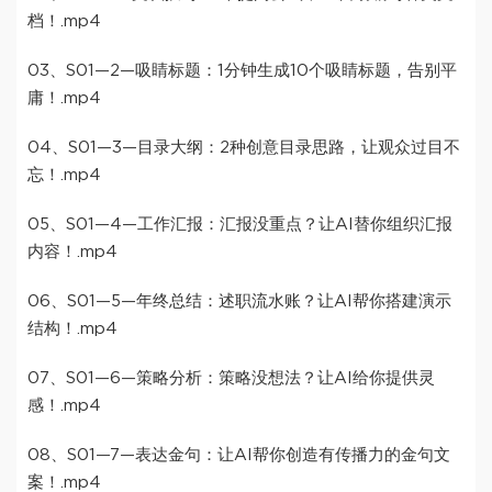
档！.mp4
03、S01—2—吸睛标题：1分钟生成10个吸睛标题，告别平
庸！.mp4
04、S01—3—目录大纲：2种创意目录思路，让观众过目不
忘！.mp4
05、S01—4—工作汇报：汇报没重点？让AI替你组织汇报
内容！.mp4
06、S01—5—年终总结：述职流水账？让AI帮你搭建演示
结构！.mp4
07、S01—6—策略分析：策略没想法？让AI给你提供灵
感！.mp4
08、S01—7—表达金句：让AI帮你创造有传播力的金句文
案！.mp4