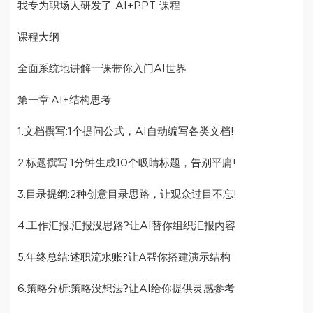
我专为职场人研发了 AI+PPT 课程
课程大纲
全面系统地讲解一课带你入门AI世界
第一章:AI+结构思考
1.文档撰写:1个提问公式，AI自动编写各类文档!
2.标题撰写:1分钟生成10个吸睛标题，告别平庸!
3.目录提纲:2种创意目录思路，让观众过目不忘!
4.工作汇报:汇报没思路?让AI替你组织汇报内容
5.年终总结:述职流水账?让A帮你搭建演示结构
6.策略分析:策略没想法?让AI给你提供灵感参考