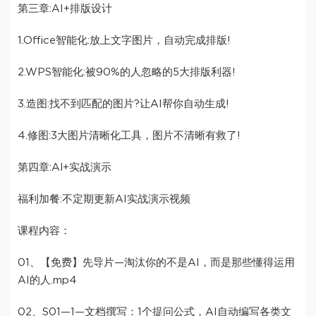
第三章:AI+排版设计
1.Office智能化:放上文字图片，自动完成排版!
2.WPS智能化:被90%的人忽略的5大排版利器!
3.造图:找不到匹配的图片?让AI帮你自动生成!
4.修图:3大图片清晰化工具，图片不清晰有救了!
第四章:Al+实战演示
福利加餐:不定期更新AI实战演示视频
课程内容：
01、【免费】先导片—淘汰你的不是AI，而是那些懂得运用
AI的人.mp4
02、S01—1—文档撰写：1个提问公式，AI自动编写各类文