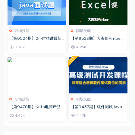
职场技能
职场技能
【第9524期】2小时精讲最新J
【第9523期】大表姐Ambe
ava高频面试题
r，提速百倍的Excel课
3.78k
4.25k
VIP
职场技能
职场技能
【第9478期】Krita电商产品
【第9457期】软件测试Java
设计课程，掌握从工具使用到创
高级测试开发课程：非常适合想
4.45k
4.47k
意落地的全链路设计能力
做软件测试岗位的同学！