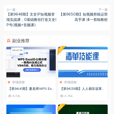
上一篇
下一篇
【第9648期】文史IP短视频变
【第9650期】短视频剪辑运营
现实战课，0基础教你打造文史I
高手课 泽一剪辑教程
P号(视频+音频课)
副业推荐
VIP
职场技能
职场技能
【第9641期】夏老师WPS Exc
【第9639期】人人都应该掌握
el办公精讲课，教用AI生成公
的清单术
4.01k
4.76k
式，VBA代码助力高效办公
VIP