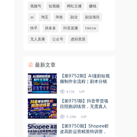
视频号
短视频
网红主播
赚钱
ai
淘宝
闲鱼
副业
副业项目
快手
拼多多
抖音直播
tiktok
无人直播
公众号
虚拟资源
最新文章
【第9752期】AI漫剧短视
频制作全流程｜剧本分镜
创作·AI生成实操·剪辑发布
4.17k
VIP
落地
【第9751期】抖音带货项
目陪跑训练营，无需真人
出镜，新手照着操作就能
3.28k
VIP
产出带货
【第9750期】Shopee虾
皮高阶运营精英特训营，