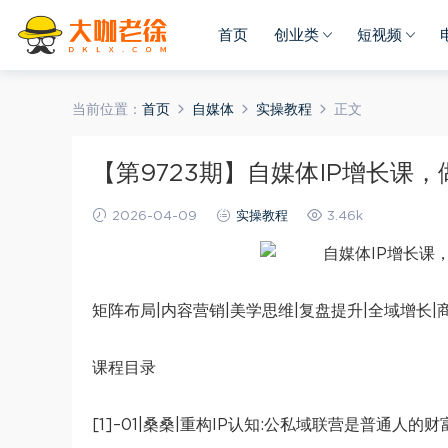
首页
创业类
短视频
当前位置：
首页
自媒体
实操教程
正文
【第9723期】自媒体IP增长课
2026-04-09
实操教程
3.46k
矩阵布局|内容营销|美学思维|复盘提升|全域增长|
课程目录
[1]–01|桑桑|重构IP认知:公私域联营是普通人的财