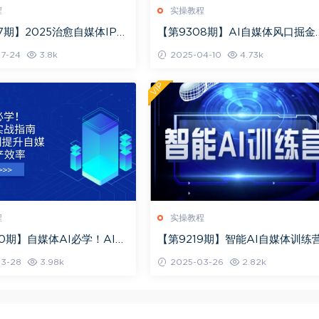
程
实操教程
7期】2025治愈自媒体IP训
【第9308期】AI自媒体风口掘金
为疗愈领域从业者打造
课，一看就懂·马上能用·全是干货
7-24
3.8k
2025-04-10
4.73k
VIP
程
实操教程
40期】自媒体AI必学！AI创
【第9219期】智能AI自媒体训练营
战指南，3分钟上手即刻提
自媒体必看教程
3-28
3.98k
2025-03-26
2.82k
内容生产效率