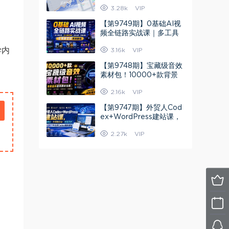
高阶运营技巧+流量提升
3.28k
VIP
+转化率优化
【第9749期】0基础AI视
频全链路实战课｜多工具
实操·20+爆款模板·涨粉运
学内
3.16k
VIP
营?剪辑
【第9748期】宝藏级音效
素材包！10000+款背景
音乐音效素材合集，自然
2.16k
VIP
片头婚礼会议
【第9747期】外贸人Cod
ex+WordPress建站课，
AI建站·外贸独立站·询盘承
2.27k
VIP
接