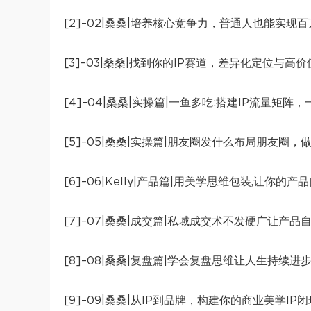
[2]–02|桑桑|培养核心竞争力，普通人也能实现百
[3]–03|桑桑|找到你的IP赛道，差异化定位与高
[4]–04|桑桑|实操篇|一鱼多吃:搭建IP流量矩阵
[5]–05|桑桑|实操篇|朋友圈发什么布局朋友圈，
[6]–06|Kelly|产品篇|用美学思维包装,让你的产
[7]–07|桑桑|成交篇|私域成交术不发硬广让产品自
[8]–08|桑桑|复盘篇|学会复盘思维让人生持续进
[9]–09|桑桑|从IP到品牌，构建你的商业美学IP