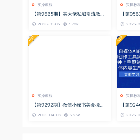
实操教程
实操教
【第9685期】某大佬私域引流教
【第958
学，各平台引流SOP（抖音快手小红
练营，专
2026-01-05
3.78k
2025-0
书微信QQ等），思路+流程+话术
+变现
VIP
VIP
实操教程
实操教
【第9292期】微信小绿书美食搬
【第92
运，稳稳的收益，轻松上手
作工具实
2025-04-09
3.93k
2025-0
升自媒体