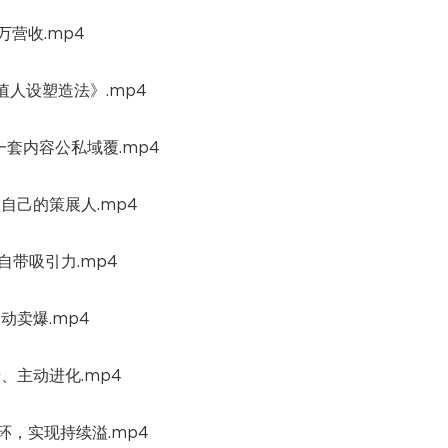
万营收.mp4
价值人设塑造法》.mp4
，一套内容公私域覆.mp4
做自己的策展人.mp4
品自带吸引力.mp4
动卖爆.mp4
步、主动进化.mp4
闭环，实现持续溢.mp4