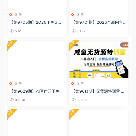
闲鱼
闲鱼
【第9703期】2026闲鱼无货
【第9701期】2026全新闲鱼
源实战教学，适配平台新规，零
高阶陪跑课程，手把手带教，带
5.1k
3.12k
基础玩转无货源带你爆单
你吃透规则纵横闲鱼，实现稳定
变现
VIP
VIP
闲鱼
闲鱼
【第9629期】AI写作开闲鱼
【第9613期】无货源特训营 0
店，一单5张，暴利风口项目，
基础带你玩转咸鱼无货源
4.63k
3.76k
永不失业副业兼职
VIP
VIP