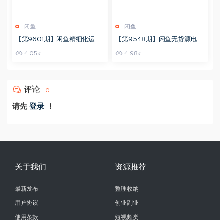
闲鱼
闲鱼
【第9601期】闲鱼精细化运营
【第9548期】闲鱼无货源电商
入门+高阶实战教学，闲鱼卖货
玩法，从0一步步带你实操
4.05k
4.98k
整体运营思路，零成本零风险轻
创业电商项目
评论
0
请先
登录
！
关于我们
资源推荐
最新发布
整理收纳
用户协议
创业副业
使用条款
短视频类