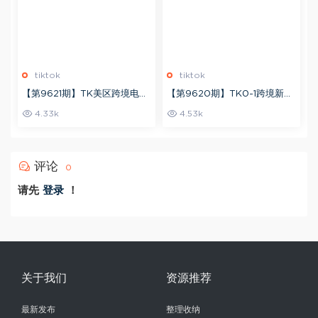
tiktok
tiktok
【第9621期】TK美区跨境电商
【第9620期】TK0-1跨境新手
运营全链路，TIKTOK小店跨境
实操视频课，tiktok美区跨境分
4.33k
4.53k
美区小白0基础教学，0投流0
享会
备货不拍视频不需要直播
评论
0
请先
登录
！
关于我们
资源推荐
最新发布
整理收纳