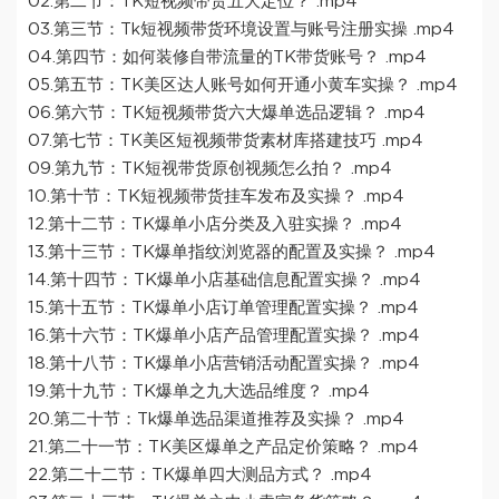
02.第二节：TK短视频带货五大定位？ .mp4
03.第三节：Tk短视频带货环境设置与账号注册实操 .mp4
04.第四节：如何装修自带流量的TK带货账号？ .mp4
05.第五节：TK美区达人账号如何开通小黄车实操？ .mp4
06.第六节：TK短视频带货六大爆单选品逻辑？ .mp4
07.第七节：TK美区短视频带货素材库搭建技巧 .mp4
09.第九节：TK短视带货原创视频怎么拍？ .mp4
10.第十节：TK短视频带货挂车发布及实操？ .mp4
12.第十二节：TK爆单小店分类及入驻实操？ .mp4
13.第十三节：TK爆单指纹浏览器的配置及实操？ .mp4
14.第十四节：TK爆单小店基础信息配置实操？ .mp4
15.第十五节：TK爆单小店订单管理配置实操？ .mp4
16.第十六节：TK爆单小店产品管理配置实操？ .mp4
18.第十八节：TK爆单小店营销活动配置实操？ .mp4
19.第十九节：TK爆单之九大选品维度？ .mp4
20.第二十节：Tk爆单选品渠道推荐及实操？ .mp4
21.第二十一节：TK美区爆单之产品定价策略？ .mp4
22.第二十二节：TK爆单四大测品方式？ .mp4