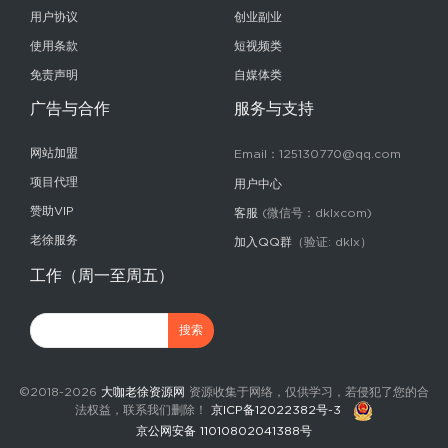
用户协议
创业副业
使用条款
短视频类
免责声明
自媒体类
广告与合作
服务与支持
网站加盟
Email：125130770@qq.com
项目代理
用户中心
赞助VIP
客服
(微信号：dklxcom)
老徐服务
加入QQ群
（验证: dklx）
工作（周一至周五）
©2018-2026
大咖老徐资源网
资源收集于网络，仅供学习，若侵犯了您的合
法权益，联系我们删除！
京ICP备12022382号-3
京公网安备 11010802041388号