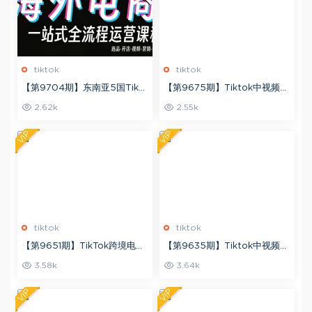
tiktok
tiktok
【第9704期】东南亚5国TikT
【第9675期】Tiktok中视频航
ok Shop运营课
海变现课，多个赛道玩法，新手
2.62k
2.55k
老手都能在TK中视频捞金
VIP
VIP
tiktok
tiktok
【第9651期】TikTok跨境电商
【第9635期】Tiktok中视频最
0-1搭建运营，TK出海跨境实操
新起号玩法，想要日入百刀，做
3.58k
3.64k
秘籍
好这几个赛道就可以了
VIP
VIP