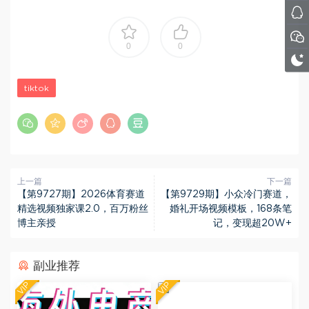
0
0
tiktok
上一篇
下一篇
【第9727期】2026体育赛道
【第9729期】小众冷门赛道，
精选视频独家课2.0，百万粉丝
婚礼开场视频模板，168条笔
博主亲授
记，变现超20W+
副业推荐
VIP
VIP