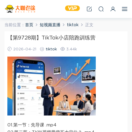
当前位置：
首页
短视频直播
tiktok
正文
【第9728期】TikTok小店陪跑训练营
2026-04-21
tiktok
3.44k
01.第一节：先导课 .mp4